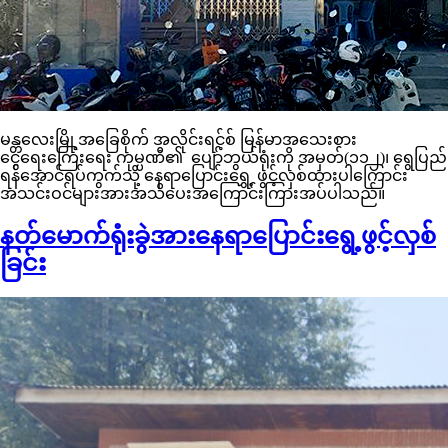
မန္တလေးမြို့အခြေစိုက် အလိုင်းရင့်စ် မြန်မာအသေးစား
ငွေရေးကြေးရေး ကုမ္ပဏီ၏ ပျော်ဘွယ်ရုံးကို အမှတ်(၁၁၂)၊ ရွေပြည်
ရန်အောင်ရပ်ကွက်သို့ နေရာပြောင်းရွှေ့ ဖွင့်လှစ်ထားပါကြောင်း
အသင်းဝင်များအားအသိပေးအကြောင်းကြားအပ်ပါသည်။
နတ်မောက်ရုံးခွဲအားနေရာပြောင်းရွေ့ဖွင့်လှစ်
ခြင်း