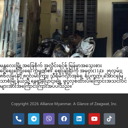
မန္တလေးမြို့အခြေစိုက် အလိုင်းရင့်စ် မြန်မာအသေးစား
ငွေရေးကြေးရေး ကုမ္ပဏီ၏ ဈေးချိုရုံးကို အမှတ်(114)၊ ၂၅လမ်း၊
၈၆လမ်းနှင့် ၈၇လမ်းကြား သီရိမင်္ဂလာအရှေ့ ရပ်ကွက်၊ အောင်မြေ
သာစံမြို့နယ်သို့ နေရာပြောင်းရွှေ့ ဖွင့်လှစ်ထားပါကြောင်းအသင်းဝင်
များအားအကြောင်းကြားအပ်ပါသည်။
Copyright 2026 Alliance Myanmar. A Glance of
Zeagwat, Inc.