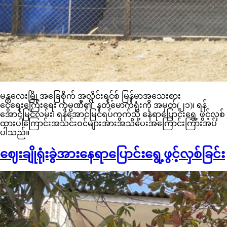
မန္တလေးမြို့အခြေစိုက် အလိုင်းရင့်စ် မြန်မာအသေးစား
ငွေရေးကြေးရေး ကုမ္ပဏီ၏ နတ်မောက်ရုံးကို အမှတ်(၂၁)၊ ရန်
အောင်မြင်လမ်း၊ ရန်အောင်မြင်ရပ်ကွက်သို့ နေရာပြောင်းရွှေ့ ဖွင့်လှစ်
ထားပါကြောင်းအသင်းဝင်များအားအသိပေးအကြောင်းကြားအပ်
ပါသည်။
ဈေးချိုရုံးခွဲအားနေရာပြောင်းရွေ့ဖွင့်လှစ်ခြင်း